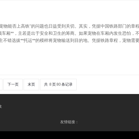
宠物能否上高铁”的问题也日益受到关切。其实，凭据中国铁路部门的章程，
参预车厢**，主若是出于安全和卫生的筹商。如果宠物在车厢内发生恐怕
主不错选拔**托运**的模样将宠物输送到目的地。凭据铁路章程，宠物
下一页
末页
共
8
页
80
条记录
收
友情链接：