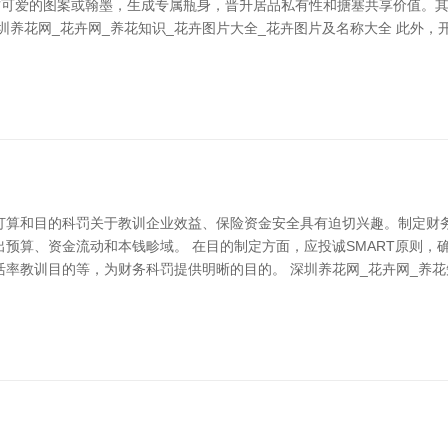
我方可爱的图案或翰墨，生成专属瓶身，晋升居品私有性和搪塞共享价值。
圳养花网_花卉网_养花知识_花卉图片大全_花卉图片及名称大全 此外，
打算和目的科罚关于教训企业效益、保险资金安全具有迫切兴趣。制定财
预算、资金流动和本钱畛域。 在目的制定方面，应投诚SMART原则，
率教训目的等，为财务科罚提供明晰的目的。 深圳养花网_花卉网_养花