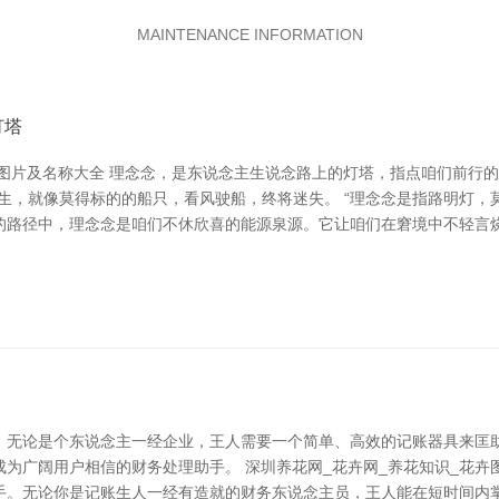
MAINTENANCE INFORMATION
灯塔
卉图片及名称大全 理念念，是东说念主生说念路上的灯塔，指点咱们前行
生，就像莫得标的的船只，看风驶船，终将迷失。 “理念念是指路明灯，
的路径中，理念念是咱们不休欣喜的能源泉源。它让咱们在窘境中不轻言烧
。无论是个东说念主一经企业，王人需要一个简单、高效的记账器具来匡
为广阔用户相信的财务处理助手。 深圳养花网_花卉网_养花知识_花卉
手。无论你是记账生人一经有造就的财务东说念主员，王人能在短时间内