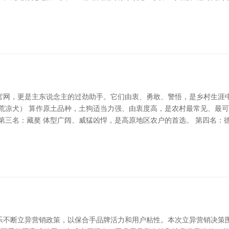
官网，更是主东说念主的过劲助手。它们由衷、勇敢、警悟，是乡村生涯
荒凉犬） 算作原土品种，土狗适当力强、由衷度高，是农村最常见、最可
第三名：藏獒 体型广阔、威猛凶悍，是高原地区农户的首选。 第四名：
不断立异营销政策，以保合手品牌活力和用户粘性。本次立异营销决策围绕