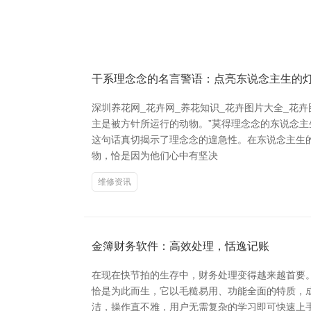
干系理念念的名言警语：点亮东说念主生的
深圳养花网_花卉网_养花知识_花卉图片大全_花
主是被方针所运行的动物。”莫得理念念的东说念主
这句话真切揭示了理念念的遑急性。在东说念主生
物，恰是因为他们心中有坚决
维修资讯
金簿财务软件：高效处理，恬逸记账
在现在快节拍的生存中，财务处理变得越来越首要
恰是为此而生，它以毛糙易用、功能全面的特质，成
洁，操作直不雅，用户无需复杂的学习即可快速上