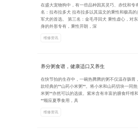
在盛大宠物狗中，有一些品种因其灵巧、赤忱和专
名：拉布拉多犬 拉布拉多以其温文的秉性和极高的
军犬的首选。 第三名：金毛寻回犬 秉性虚心，对
身的外形专有，秉性开朗，深
维修资讯
养分粥食谱，健康适口又养生
在快节拍的生存中，一碗热腾腾的粥不仅温存肠胃
款经典的**山药小米粥**。将小米和山药切块一同
米粥**亦然可以的选拔。紫米含有丰富的膳食纤维
**顺应夏季食用，具
维修资讯