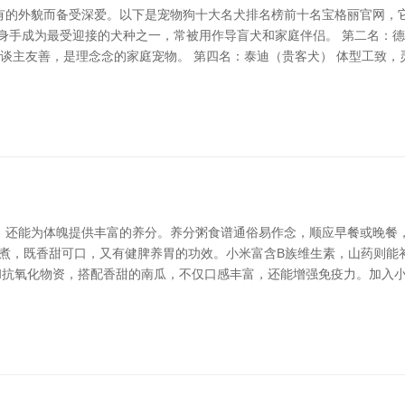
有的外貌而备受深爱。以下是宠物狗十大名犬排名榜前十名宝格丽官网，它
身手成为最受迎接的犬种之一，常被用作导盲犬和家庭伴侣。 第二名：德
东谈主友善，是理念念的家庭宠物。 第四名：泰迪（贵客犬） 体型工致，
，还能为体魄提供丰富的养分。养分粥食谱通俗易作念，顺应早餐或晚餐，
熬煮，既香甜可口，又有健脾养胃的功效。小米富含B族维生素，山药则能补
和抗氧化物资，搭配香甜的南瓜，不仅口感丰富，还能增强免疫力。加入小