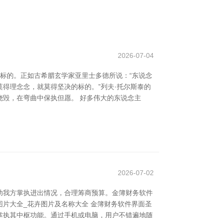
2026-07-04
的标的。正如古希腊玄学家亚里士多德所说：“东说念
莫得理念念，就莫得坚决的标的。”列夫·托尔斯泰的
毁，在弯曲中保执但愿。 好多伟大的东说念主
2026-07-02
助我方掌执进出情况，合理筹商预算。金簿财务软件
图片大全_花卉图片及名称大全 金簿财务软件界面圣
掌执其中枢功能。通过手机或电脑，用户不错遍地随