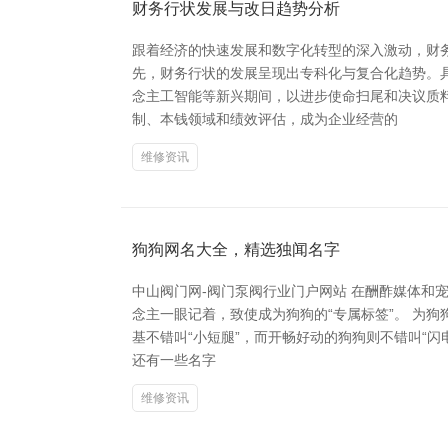
财务行状发展与改日趋势分析
跟着经济的快速发展和数字化转型的深入激动，财
先，财务行状的发展呈现出专科化与复合化趋势。
念主工智能等新兴期间，以进步使命扫尾和决议质
制、本钱领域和绩效评估，成为企业经营的
维修资讯
狗狗网名大全，精选独闻名字
中山阀门网-阀门泵阀行业门户网站 在酬酢媒体和
念主一眼记着，致使成为狗狗的“专属标签”。 为
基不错叫“小短腿”，而开畅好动的狗狗则不错叫“闪
还有一些名字
维修资讯