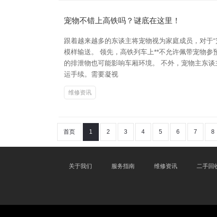
宠物不错上高铁吗？谜底在这里！
跟着越来越多的东谈主将宠物视为家庭成员，对于“
模样输送。 领先，高铁列车上**不允许佩带宠物
的排泄物也可能影响车厢环境。 不外，宠物主东谈
运手续。需要凝视
维修资讯
首页
1
2
3
4
5
6
7
8
关于我们
服务指南
维修资讯
二手回