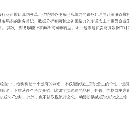
务行状正履历真切变革。传统财务使命已从单纯的账务处理向计策决议撑持
具备塌实的财务常识、数据分析智商和业务领路力的东说念主才更受企业
料。 其次，财务职能正在向科罚司帐转型。企业越来越负责财务数据在计
宠物圈中，给狗狗起一个独有的网名，不仅能展现主东说念主的个性，也能
狗狗取名，不错从多个角度开始。比如字据狗狗的品种、外貌、性格或主东
电”或“小飞侠”。此外，也不错取悦流行文化、动漫扮装或据说东说念主物，