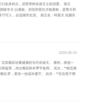
们各具特点，深受养狗东谈主士的深爱。 第又
国牧羊犬 以勇敢、赤忱和责任才能著称，是警犬和
灵巧可人，合适城市生涯。 第五名：柯基犬 短腿长
2026-06-24
尤其顺应珍重健康的当代东谈主。 最初，推选一
肺益肾，杰出顺应秋冬季节食用。 其次，**南瓜紫
数红枣，更添一份温补遵守。 此外，**百合莲子粥